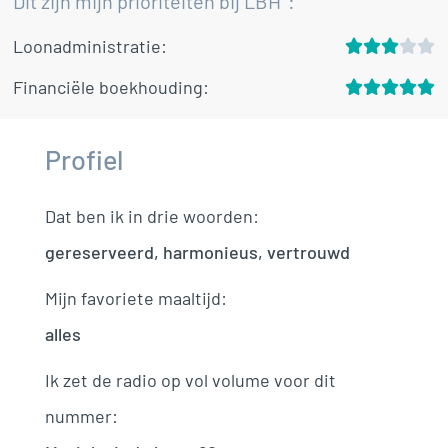
Dit zijn mijn prioriteiten bij LBH²:
Loonadministratie:





Financiële boekhouding:





Profiel
Dat ben ik in drie woorden:
gereserveerd, harmonieus, vertrouwd
Mijn favoriete maaltijd:
alles
Ik zet de radio op vol volume voor dit
nummer: