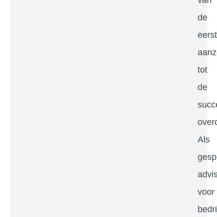
van
de
eers
aanz
tot
de
succ
over
Als
gesp
advi
voor
bedri