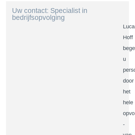
Uw contact: Specialist in
bedrijfsopvolging
Luca
Hoff
bege
u
perso
door
het
hele
opvo
-