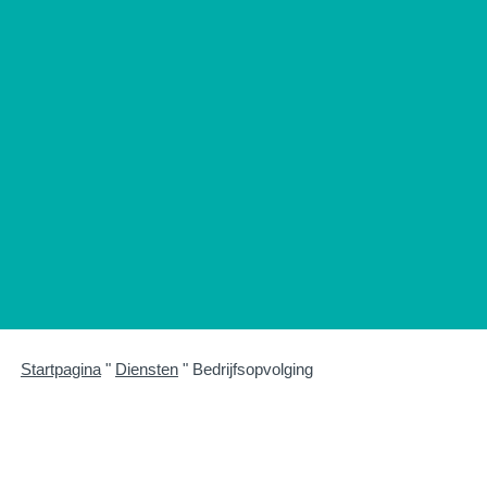
Startpagina
"
Diensten
"
Bedrijfsopvolging