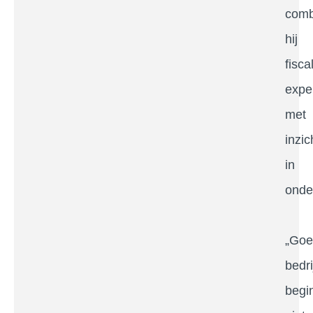
comb
hij
fisca
expe
met
inzic
in
onde
„Goe
bedri
begi