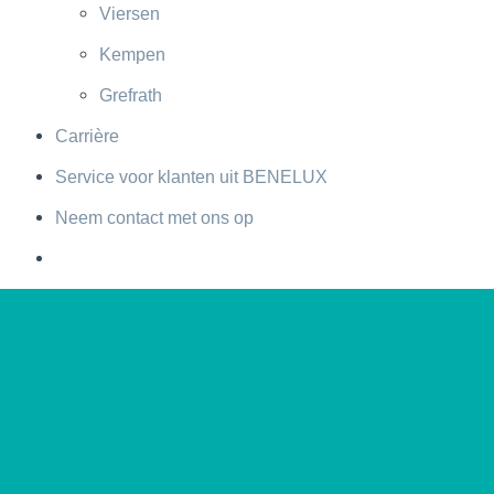
Viersen
Kempen
Grefrath
Carrière
Service voor klanten uit BENELUX
Neem contact met ons op