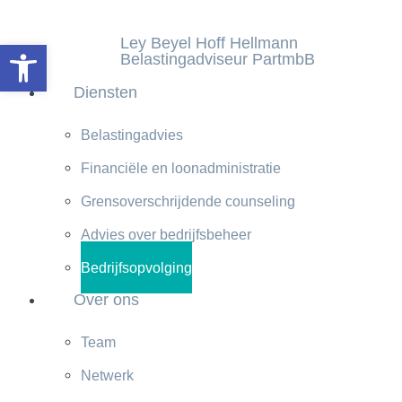
inhoud
gaan
Ley Beyel Hoff Hellmann
Toolbar openen
Belastingadviseur PartmbB
Diensten
Belastingadvies
Financiële en loonadministratie
Grensoverschrijdende counseling
Advies over bedrijfsbeheer
Bedrijfsopvolging
Over ons
Team
Netwerk