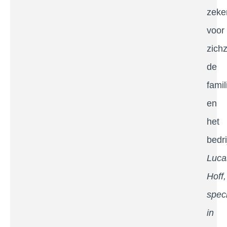
zeke
voor
zichz
de
famil
en
het
bedrij
Luca
Hoff,
speci
in