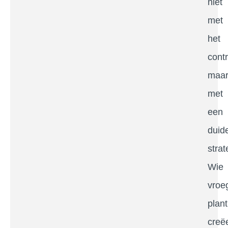
niet
met
het
contr
maa
met
een
duide
strat
Wie
vroe
plant
creëe