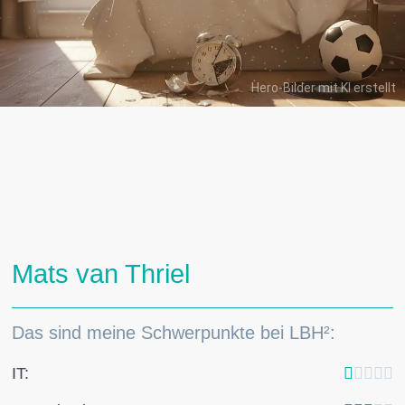
Hero-Bilder mit KI erstellt
Mats van Thriel
Das sind meine Schwerpunkte bei LBH²:
IT:




