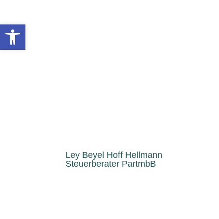
Inhalt
springen
Symbolleiste öffnen
Ley Beyel Hoff Hellmann
Steuerberater PartmbB