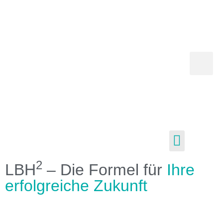
Service für Mandanten aus BENELUX
2
LBH
– Die Formel für
Ihre
erfolgreiche Zukunft
Ihre Steuerberater in